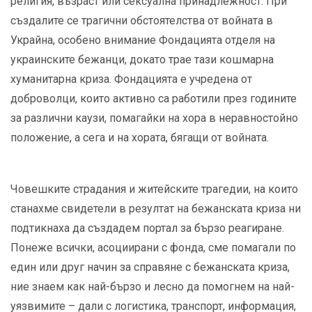
религия, възраст или сексуална принадлежност. При
създалите се трагични обстоятелства от войната в
Украйна, особено внимание Фондацията отделя на
украинските бежанци, докато трае тази кошмарна
хуманитарна криза. Фондацията е учредена от
доброволци, които активно са работили през годините
за различни каузи, помагайки на хора в неравностойно
положение, а сега и на хората, бягащи от войната.
Човешките страдания и житейските трагедии, на които
станахме свидетели в резултат на бежанската криза ни
подтикнаха да създадем портал за бързо реагиране.
Понеже всички, асоциирани с фонда, сме помагали по
един или друг начин за справяне с бежанската криза,
ние знаем как най-бързо и лесно да помогнем на най-
уязвимите – дали с логистика, транспорт, информация,