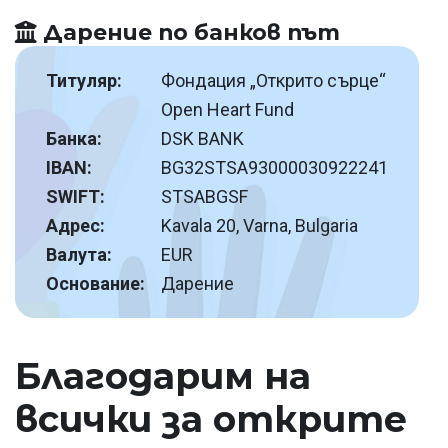
Дарение по банков път
Титуляр:
Фондация „Открито сърце“
Open Heart Fund
Банка:
DSK BANK
IBAN:
BG32STSA93000030922241
SWIFT:
STSABGSF
Адрес:
Kavala 20, Varna, Bulgaria
Валута:
EUR
Основание:
Дарение
Благодарим на
всички за открите