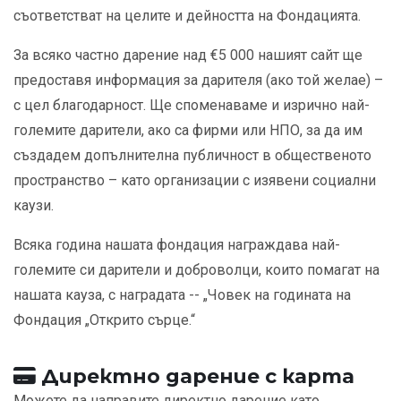
съответстват на целите и дейността на Фондацията.
За всяко частно дарение над €5 000 нашият сайт ще
предоставя информация за дарителя (ако той желае) –
с цел благодарност. Ще споменаваме и изрично най-
големите дарители, ако са фирми или НПО, за да им
създадем допълнителна публичност в общественото
пространство – като организации с изявени социални
каузи.
Всяка година нашата фондация награждава най-
големите си дарители и доброволци, които помагат на
нашата кауза, с наградата -- „Човек на годината на
Фондация „Открито сърце.“
Директно дарение с карта
Можете да направите директно дарение като