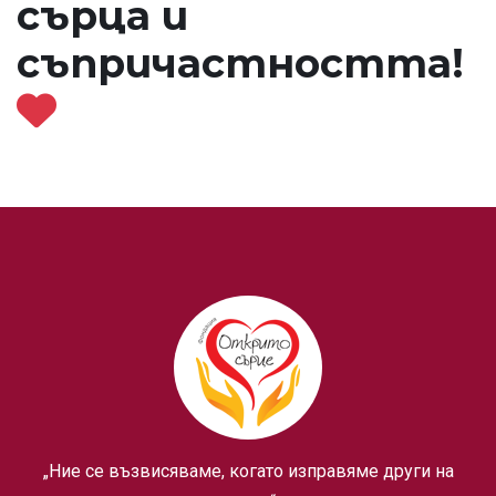
сърца и
съпричастността!
„Ние се възвисяваме, когато изправяме други на