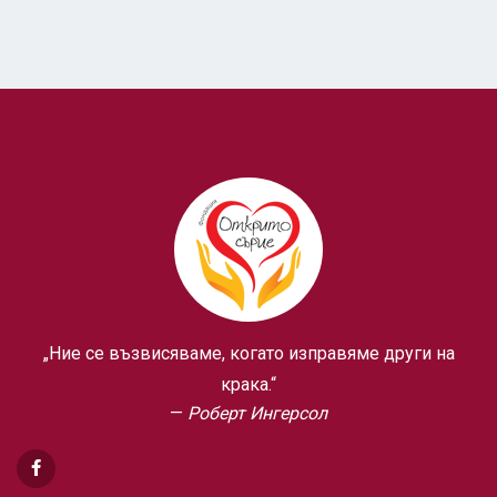
„Ние се възвисяваме, когато изправяме други на
крака.“
Роберт Ингерсол