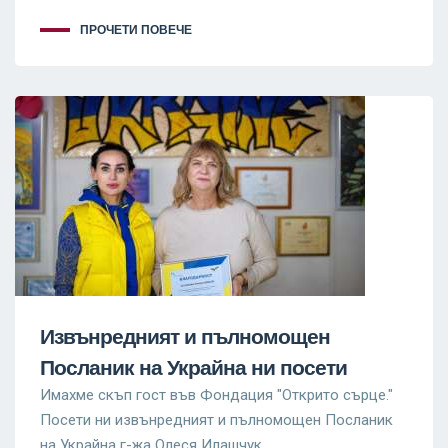
ПРОЧЕТИ ПОВЕЧЕ
Извънредният и пълномощен
Посланик на Украйна ни посети
Имахме скъп гост във Фондация "Открито сърце."
Посети ни извънредният и пълномощен Посланик
на Украйна г-жа Олеся Илашчук