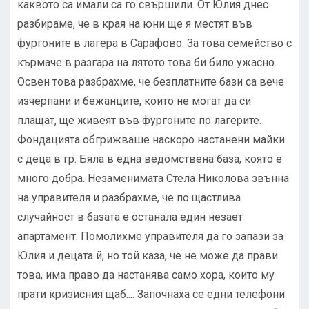
каквото са имали са го свършили. От Юлия днес
разбираме, че в края на юни ще я местят във
фургоните в лагера в Сарафово. За това семейство с
кърмаче в разгара на лятото това би било ужасно.
Освен това разбрахме, че безплатните бази са вече
изчерпани и бежанците, които не могат да си
плащат, ще живеят във фургоните по лагерите.
Фондацията обгрижваше наскоро настанени майки
с деца в гр. Бяла в една ведомствена база, която е
много добра. Незаменимата Стела Николова звънна
на управителя и разбрахме, че по щастлива
случайност в базата е останала един незает
апартамент. Помолихме управителя да го запази за
Юлия и децата й, но той каза, че не може да прави
това, има право да настанява само хора, които му
прати кризисния щаб.... Започнаха се едни телефони