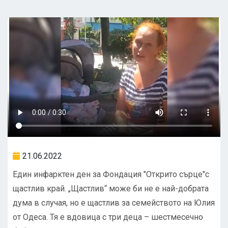
21.06.2022
Един инфарктен ден за Фондация "Открито сърце"с
щастлив край. „Щастлив“ може би не е най-добрата
дума в случая, но е щастлив за семейството на Юлия
от Одеса. Тя е вдовица с три деца – шестмесечно