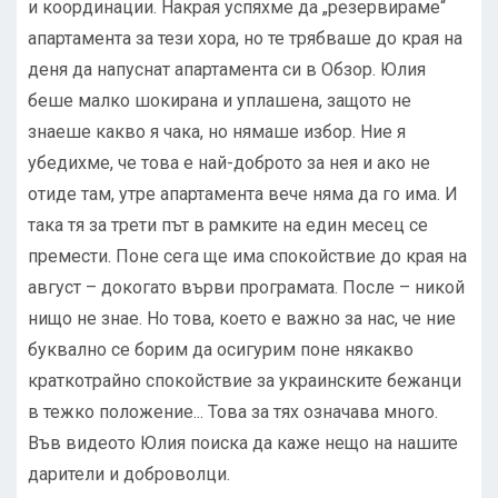
и координации. Накрая успяхме да „резервираме“
апартамента за тези хора, но те трябваше до края на
деня да напуснат апартамента си в Обзор. Юлия
беше малко шокирана и уплашена, защото не
знаеше какво я чака, но нямаше избор. Ние я
убедихме, че това е най-доброто за нея и ако не
отиде там, утре апартамента вече няма да го има. И
така тя за трети път в рамките на един месец се
премести. Поне сега ще има спокойствие до края на
август – докогато върви програмата. После – никой
нищо не знае. Но това, което е важно за нас, че ние
буквално се борим да осигурим поне някакво
краткотрайно спокойствие за украинските бежанци
в тежко положение... Това за тях означава много.
Във видеото Юлия поиска да каже нещо на нашите
дарители и доброволци.