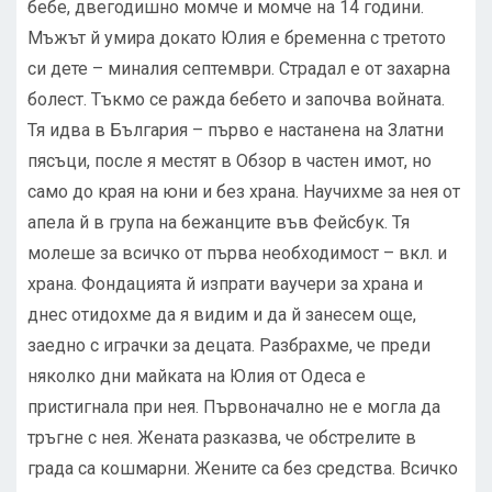
бебе, двегодишно момче и момче на 14 години.
Мъжът й умира докато Юлия е бременна с третото
си дете – миналия септември. Страдал е от захарна
болест. Тъкмо се ражда бебето и започва войната.
Тя идва в България – първо е настанена на Златни
пясъци, после я местят в Обзор в частен имот, но
само до края на юни и без храна. Научихме за нея от
апела й в група на бежанците във Фейсбук. Тя
молеше за всичко от първа необходимост – вкл. и
храна. Фондацията й изпрати ваучери за храна и
днес отидохме да я видим и да й занесем още,
заедно с играчки за децата. Разбрахме, че преди
няколко дни майката на Юлия от Одеса е
пристигнала при нея. Първоначално не е могла да
тръгне с нея. Жената разказва, че обстрелите в
града са кошмарни. Жените са без средства. Всичко