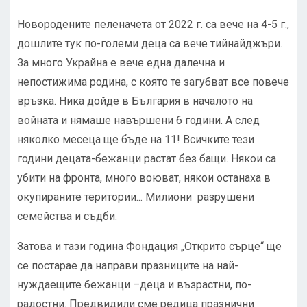
Новородените пеленачета от 2022 г. са вече на 4-5 г.,
дошлите тук по-големи деца са вече тийнайджъри.
За много Украйна е вече една далечна и
непостижима родина, с която те загубват все повече
връзка. Ника дойде в България в началото на
войната и нямаше навършени 6 години. А след
няколко месеца ще бъде на 11! Всичките тези
години децата-бежанци растат без бащи. Някои са
убити на фронта, много воюват, някои останаха в
окупираните територии... Милиони разрушени
семейства и съдби.
Затова и тази година Фондация „Открито сърце“ ще
се постарае да направи празниците на най-
нуждаещите бежанци –деца и възрастни, по-
радостни. Предвидили сме редица празнични