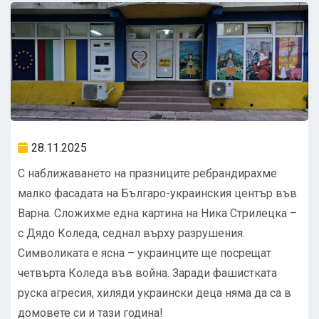
28.11.2025
С наближаването на празниците ребрандирахме
малко фасадата на Българо-украинския център във
Варна. Сложихме една картина на Ника Стрилецка –
с Дядо Коледа, седнал върху разрушения.
Символиката е ясна – украинците ще посрещат
четвърта Коледа във война. Заради фашистката
руска агресия, хиляди украински деца няма да са в
домовете си и тази година!