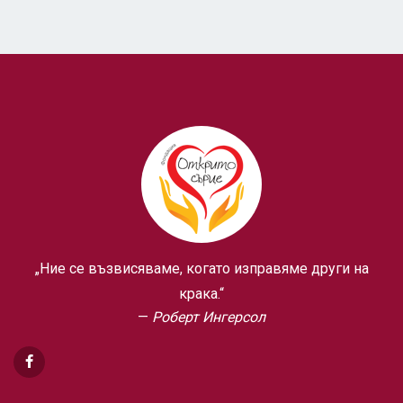
„Ние се възвисяваме, когато изправяме други на
крака.“
Роберт Ингерсол