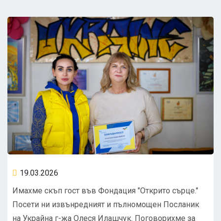
19.03.2026
Имахме скъп гост във Фондация "Открито сърце."
Посети ни извънредният и пълномощен Посланик
на Украйна г-жа Олеся Илашчук. Поговорихме за