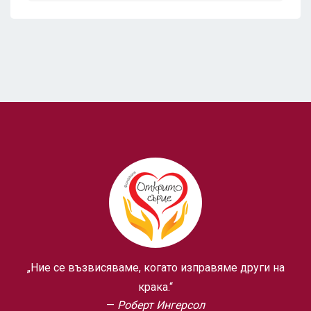
„Ние се възвисяваме, когато изправяме други на
крака.“
Роберт Ингерсол