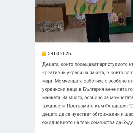
08.03.2026
Децата, които посещават арт студиото 
креативни украси на пакета, в който сл
март. Момченцата работиха с особено ст
украински деца в България вече пета го
майката. За много, особено за момчетат
трудности. Програмите към Фондация "О
децата да се чувстват обгрижвани и щас
ежедневието на тези семейства да бъде