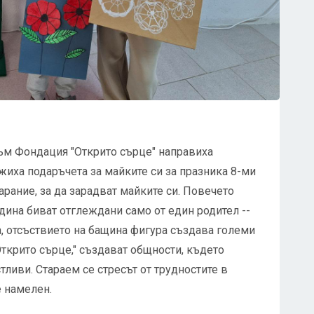
към Фондация "Открито сърце" направиха
ожиха подаръчета за майките си за празника 8-ми
арание, за да зарадват майките си. Повечето
дина биват отглеждани само от един родител --
а, отсъствието на бащина фигура създава големи
ткрито сърце," създават общности, където
тливи. Стараем се стресът от трудностите в
 намелен.