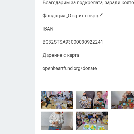
Благодарим за подкрепата, заради коят
Фондация „Открито сърце“
IBAN
BG32STSA93000030922241
Дарение с карта
openheartfund.org/donate