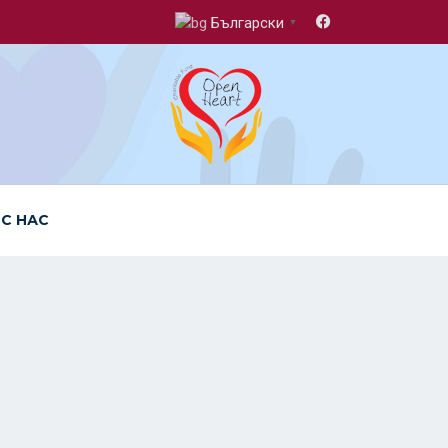
Български
▼
 С НАС