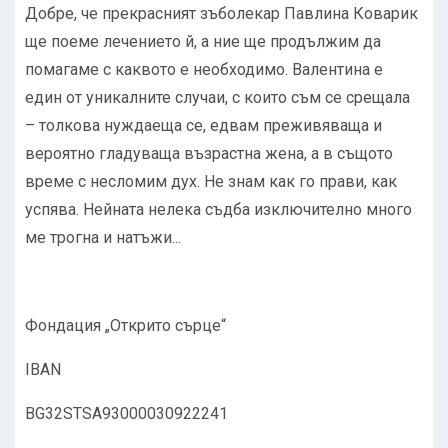
Добре, че прекрасният зъболекар Павлина Коварик
ще поеме лечението й, а ние ще продължим да
помагаме с каквото е необходимо. Валентина е
един от уникалните случаи, с които съм се срещала
– толкова нуждаеща се, едвам преживяваща и
вероятно гладуваща възрастна жена, а в същото
време с несломим дух. Не знам как го прави, как
успява. Нейната нелека съдба изключително много
ме трогна и натъжи...
Фондация „Открито сърце“
IBAN
BG32STSA93000030922241