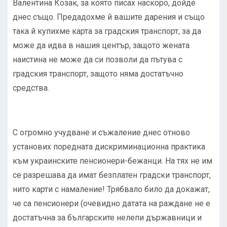
Валентина Козак, за която писах наскоро, дойде
днес също. Предадохме й вашите дарения и също
така й купихме карта за градския транспорт, за да
може да идва в нашия център, защото жената
наистина не може да си позволи да пътува с
градския транспорт, защото няма достатъчно
средства.
С огромно учудване и съжаление днес отново
установих поредната дискриминационна практика
към украинските пенсионери-бежанци. На тях не им
се разрешава да имат безплатен градски транспорт,
нито карти с намаление! Трябвало било да докажат,
че са пенсионери (очевидно датата на раждане не е
достатъчна за българските нелепи държавници и