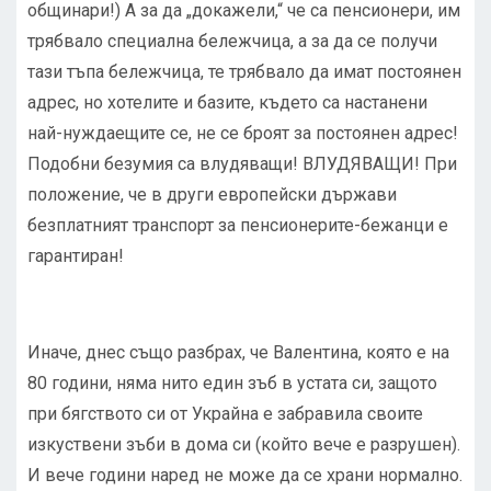
общинари!) А за да „докажели,“ че са пенсионери, им
трябвало специална бележчица, а за да се получи
тази тъпа бележчица, те трябвало да имат постоянен
адрес, но хотелите и базите, където са настанени
най-нуждаещите се, не се броят за постоянен адрес!
Подобни безумия са влудяващи! ВЛУДЯВАЩИ! При
положение, че в други европейски държави
безплатният транспорт за пенсионерите-бежанци е
гарантиран!
Иначе, днес също разбрах, че Валентина, която е на
80 години, няма нито един зъб в устата си, защото
при бягството си от Украйна е забравила своите
изкуствени зъби в дома си (който вече е разрушен).
И вече години наред не може да се храни нормално.