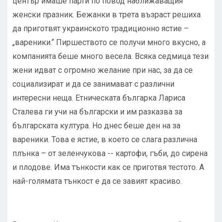
център имаше парти по повод наближаващия
женски празник. Бежанки в трета възраст решиха
да приготвят украинското традиционно ястие –
„вареники.“ Пиршеството се получи много вкусно, а
компанията беше много весела. Всяка седмица тези
жени идват с огромно желание при нас, за да се
социализират и да се занимават с различни
интересни неща. Етническата българка Лариса
Сталева ги учи на български и им разказва за
българската култура. Но днес беше ден на за
вареники. Това е ястие, в което се слага различна
плънка – от зеленчукова -- картофи, гъби, до сирена
и плодове. Има тънкости как се приготвя тестото. А
най-голямата тънкост е да се завият красиво.