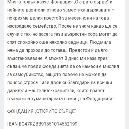
Много тежък казус. Фондация „Октрито сърце“ и
нейните дарители отново заместиха държавата –
покрихме целия престой за месен юни на това
изстрадало семейство. После не знам какво ще се
случи с тях, но засега тези възрастни хора могат да
спят спокойно още няколко седмици. Людмила
няма да проходи до тогава... Предстои й дълго
възстановяване. А мъжът й днес ми каза през
сълзи, че преди Фондацията да се намеси е мислил
за самоубийство, защото повече не можел да
понесе стреса. Тази двойка благодари на всички
дарители --ангелите-хранители, които правят
възможна хуманитарната помощ на Фондацията!
ФОНДАЦИЯ „ОТКРИТО СЪРЦЕ“
IBAN BG47RZBB91551014552199