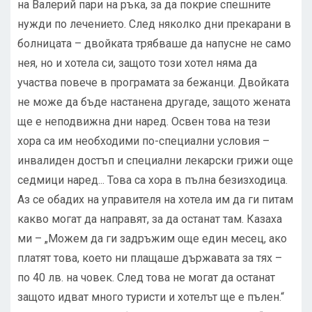
на Валерий пари на ръка, за да покрие спешните
нужди по лечението. След няколко дни прекарани в
болницата – двойката трябваше да напусне не само
нея, но и хотела си, защото този хотел няма да
участва повече в програмата за бежанци. Двойката
не може да бъде настанена другаде, защото жената
ще е неподвижна дни наред. Освен това на тези
хора са им необходими по-специални условия –
инвалиден достъп и специални лекарски грижи още
седмици наред... Това са хора в пълна безизходица.
Аз се обадих на управителя на хотела им да ги питам
какво могат да направят, за да останат там. Казаха
ми – „Можем да ги задръжим още един месец, ако
платят това, което ни плащаше държавата за тях –
по 40 лв. на човек. След това не могат да останат
защото идват много туристи и хотелът ще е пълен.“