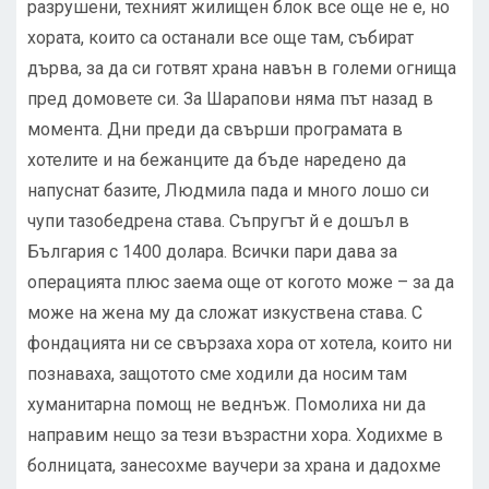
разрушени, техният жилищен блок все още не е, но
хората, които са останали все още там, събират
дърва, за да си готвят храна навън в големи огнища
пред домовете си. За Шарапови няма път назад в
момента. Дни преди да свърши програмата в
хотелите и на бежанците да бъде наредено да
напуснат базите, Людмила пада и много лошо си
чупи тазобедрена става. Съпругът й е дошъл в
България с 1400 долара. Всички пари дава за
операцията плюс заема още от когото може – за да
може на жена му да сложат изкуствена става. С
фондацията ни се свързаха хора от хотела, които ни
познаваха, защотото сме ходили да носим там
хуманитарна помощ не веднъж. Помолиха ни да
направим нещо за тези възрастни хора. Ходихме в
болницата, занесохме ваучери за храна и дадохме