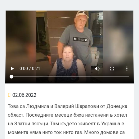
02.06.2022
Това са Людмила и Валерий Шарапови от Донецка
област. Последните месеци бяха настанени в хотел
на Златни пясъци. Там където живеят в Украйна в
момента няма нито ток нито газ. Много домове са