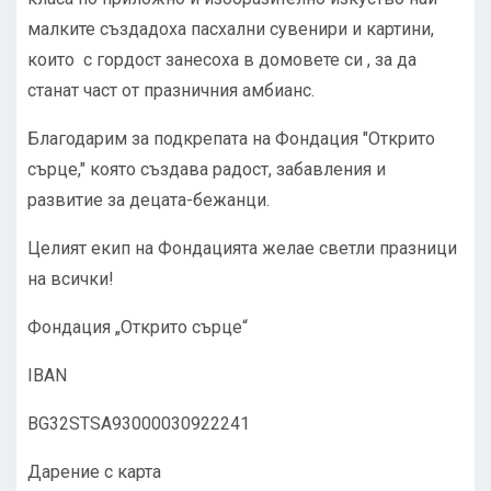
малките създадоха пасхални сувенири и картини,
които с гордост занесоха в домовете си , за да
станат част от празничния амбианс.
Благодарим за подкрепата на Фондация "Открито
сърце," която създава радост, забавления и
развитие за децата-бежанци.
Целият екип на Фондацията желае светли празници
на всички!
Фондация „Открито сърце“
IBAN
BG32STSA93000030922241
Дарение с карта