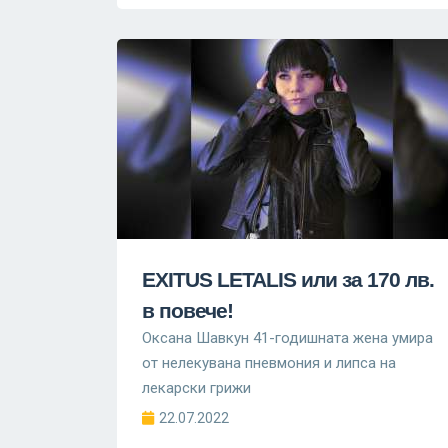
EXITUS LETALIS или за 170 лв.
в повече!
Оксана Шавкун 41-годишната жена умира
от нелекувана пневмония и липса на
лекарски грижи
22.07.2022