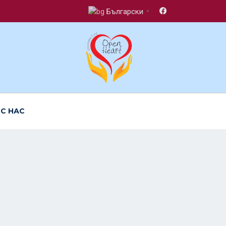
Български
▼
 С НАС