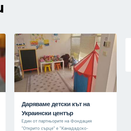
и
Даряваме детски кът на
Украински център
Един от партньорите на Фондация
"Открито сърце" е "Канaдадско-