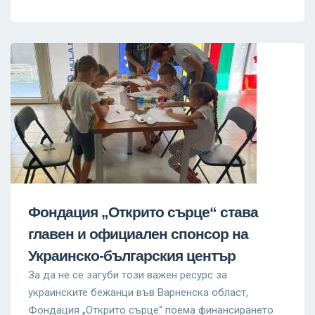
Фондация „Открито сърце“ става
главен и официален спонсор на
Украинско-българския център
За да не се загуби този важен ресурс за
украинските бежанци във Варненска област,
Фондация „Открито сърце“ поема финансирането